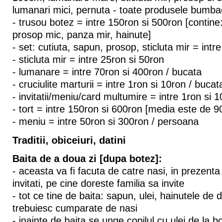
lumanari mici, pernuta - toate produsele bumba
- trusou botez = intre 150ron si 500ron [contin
prosop mic, panza mir, hainute]
- set: cutiuta, sapun, prosop, sticluta mir = intr
- sticluta mir = intre 25ron si 50ron
- lumanare = intre 70ron si 400ron / bucata
- cruciulite marturii = intre 1ron si 10ron / bucat
- invitatii/meniu/card multumire = intre 1ron si 
- tort = intre 150ron si 600ron [media este de 9
- meniu = intre 50ron si 300ron / persoana
Traditii, obiceiuri, datini
Baita de a doua zi [dupa botez]:
- aceasta va fi facuta de catre nasi, in prezenta p
invitati, pe cine doreste familia sa invite
- tot ce tine de baita: sapun, ulei, hainutele de
trebuiesc cumparate de nasi
- inainte de baita se unge copilul cu ulei de la b