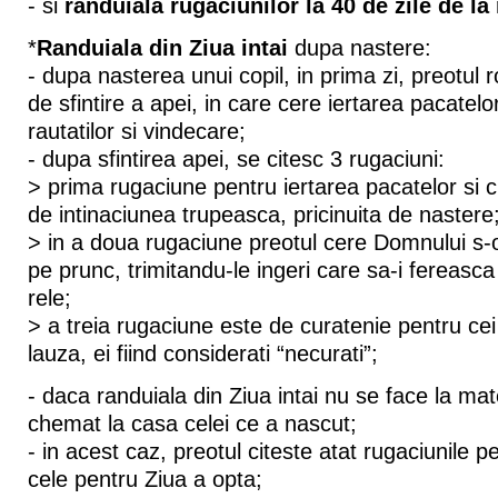
- si
randuiala rugaciunilor la 40 de zile de la
*
Randuiala din Ziua intai
dupa nastere:
- dupa nasterea unui copil, in prima zi, preotul 
de sfintire a apei, in care cere iertarea pacatelo
rautatilor si vindecare;
- dupa sfintirea apei, se citesc 3 rugaciuni:
> prima rugaciune pentru iertarea pacatelor si c
de intinaciunea trupeasca, pricinuita de nastere
> in a doua rugaciune preotul cere Domnului s
pe prunc, trimitandu-le ingeri care sa-i fereasca
rele;
> a treia rugaciune este de curatenie pentru cei
lauza, ei fiind considerati “necurati”;
- daca randuiala din Ziua intai nu se face la mat
chemat la casa celei ce a nascut;
- in acest caz, preotul citeste atat rugaciunile pe
cele pentru Ziua a opta;