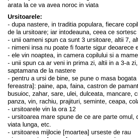
arata la ce va avea noroc in viata
Ursitoarele:
- dupa nastere, in traditia populara, fiecare copil
de la ursitoare; iar intodeauna, ceea ce sortesc 
- unii oameni spun ca sunt 3 ursitoare, altii 7, alt
- nimeni insa nu poate fi foarte sigur deoarece 
- ele vin noaptea, in camera copilului si a mame
- unii spun ca ar veni in prima zi, altii in a 3-a zi,
saptamana de la nastere
- pentru a ursi de bine, se pune o masa bogata [
fereastra]: paine, apa, faina, castron de pamant
busuioc, zahar, sare, ulei, dulceata, mancare, cr
panza, vin, rachiu, prajituri, seminte, ceapa, co
- ursitoarele vin la ora 12
- ursitoarea mare spune de ce are parte omul, 
viata lunga, etc.
- ursitoarea mijlocie [moartea] urseste de rau