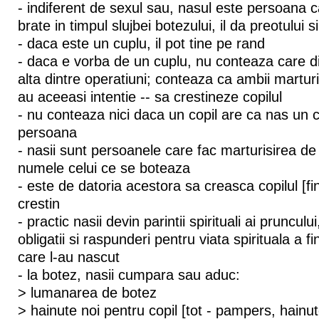
- indiferent de sexul sau, nasul este persoana ca
brate in timpul slujbei botezului, il da preotului si
- daca este un cuplu, il pot tine pe rand
- daca e vorba de un cuplu, nu conteaza care d
alta dintre operatiuni; conteaza ca ambii marturi
au aceeasi intentie -- sa crestineze copilul
- nu conteaza nici daca un copil are ca nas un 
persoana
- nasii sunt persoanele care fac marturisirea de c
numele celui ce se boteaza
- este de datoria acestora sa creasca copilul [finu
crestin
- practic nasii devin parintii spirituali ai pruncul
obligatii si raspunderi pentru viata spirituala a finu
care l-au nascut
- la botez, nasii cumpara sau aduc:
> lumanarea de botez
> hainute noi pentru copil [tot - pampers, hainute