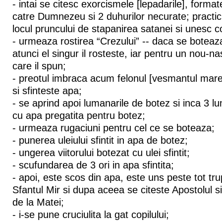
- intai se citesc exorcismele [lepadarile], format
catre Dumnezeu si 2 duhurilor necurate; practic
locul pruncului de stapanirea satanei si unesc co
- urmeaza rostirea “Crezului” -- daca se boteaz
atunci el singur il rosteste, iar pentru un nou-na
care il spun;
- preotul imbraca acum felonul [vesmantul mare
si sfinteste apa;
- se aprind apoi lumanarile de botez si inca 3 lu
cu apa pregatita pentru botez;
- urmeaza rugaciuni pentru cel ce se boteaza;
- punerea uleiului sfintit in apa de botez;
- ungerea viitorului botezat cu ulei sfintit;
- scufundarea de 3 ori in apa sfintita;
- apoi, este scos din apa, este uns peste tot tru
Sfantul Mir si dupa aceea se citeste Apostolul s
de la Matei;
- i-se pune cruciulita la gat copilului;