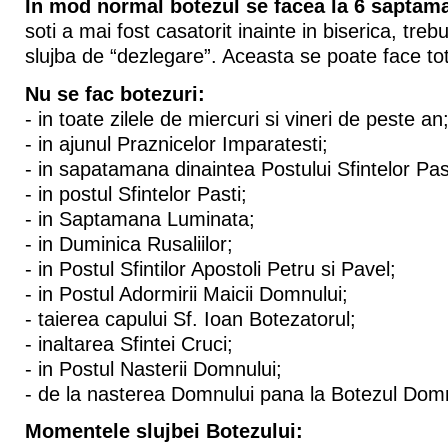
In mod normal botezul se facea la 6 saptam
soti a mai fost casatorit inainte in biserica, treb
slujba de “dezlegare”. Aceasta se poate face tot
Nu se fac botezuri:
- in toate zilele de miercuri si vineri de peste an
- in ajunul Praznicelor Imparatesti;
- in sapatamana dinaintea Postului Sfintelor Pas
- in postul Sfintelor Pasti;
- in Saptamana Luminata;
- in Duminica Rusaliilor;
- in Postul Sfintilor Apostoli Petru si Pavel;
- in Postul Adormirii Maicii Domnului;
- taierea capului Sf. Ioan Botezatorul;
- inaltarea Sfintei Cruci;
- in Postul Nasterii Domnului;
- de la nasterea Domnului pana la Botezul Domn
Momentele slujbei Botezului: