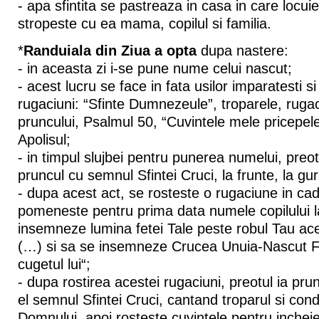
- apa sfintita se pastreaza in casa in care locuie
stropeste cu ea mama, copilul si familia.
*
Randuiala din Ziua a opta
dupa nastere:
- in aceasta zi i-se pune nume celui nascut;
- acest lucru se face in fata usilor imparatesti 
rugaciuni: “Sfinte Dumnezeule”, troparele, rug
pruncului, Psalmul 50, “Cuvintele mele pricepe
Apolisul;
- in timpul slujbei pentru punerea numelui, pre
pruncul cu semnul Sfintei Cruci, la frunte, la gura
- dupa acest act, se rosteste o rugaciune in cad
pomeneste pentru prima data numele copilului la
insemneze lumina fetei Tale peste robul Tau ac
(…) si sa se insemneze Crucea Unuia-Nascut Fiul
cugetul lui“;
- dupa rostirea acestei rugaciuni, preotul ia prun
el semnul Sfintei Cruci, cantand troparul si cond
Domnului, apoi rosteste cuvintele pentru incheie