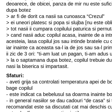
deoarece, de obicei, panza de mir nu este sufici
dupa botez
> ar fi de dorit ca nasii sa cunoasca “Crezul”
> ei uneori platesc si popa si slujba [nu este obl
> tot nasii ii cumpara copilului paturica si pernu
> cand nasii aduc copilul acasa, inainte de a int
acesteia, lasa copilul jos sau intinde bratele cu
iar inainte ca aceasta sa-l ia de jos sau sa-l pri
ii zic de 3 ori: “ti-am luat un pagan, ti-am adus 
> la o saptamana dupa botez, copilul trebuie du
nasi la biserica si impartasit.
Sfaturi:
- aveti grija sa controlati temperatura apei de b
bage copilul
- este indicat ca bebelusul sa doarma inainte b
- in general nasiilor se dau cadouri “de casa” si 
recomandat este sa discutati cat mai deschis cu