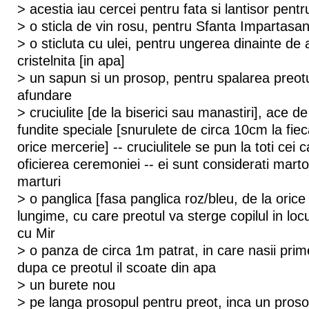
> acestia iau cercei pentru fata si lantisor pentr
> o sticla de vin rosu, pentru Sfanta Impartasan
> o sticluta cu ulei, pentru ungerea dinainte de
cristelnita [in apa]
> un sapun si un prosop, pentru spalarea preot
afundare
> cruciulite [de la biserici sau manastiri], ace d
fundite speciale [snurulete de circa 10cm la fieca
orice mercerie] -- cruciulitele se pun la toti cei c
oficierea ceremoniei -- ei sunt considerati martori
marturi
> o panglica [fasa panglica roz/bleu, de la oric
lungime, cu care preotul va sterge copilul in locu
cu Mir
> o panza de circa 1m patrat, in care nasii prime
dupa ce preotul il scoate din apa
> un burete nou
> pe langa prosopul pentru preot, inca un pros