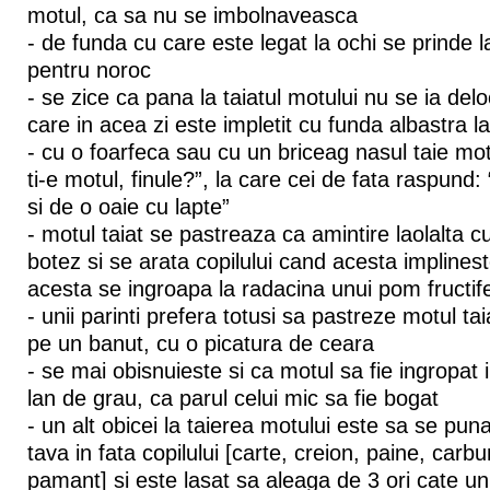
motul, ca sa nu se imbolnaveasca
- de funda cu care este legat la ochi se prinde 
pentru noroc
- se zice ca pana la taiatul motului nu se ia deloc
care in acea zi este impletit cu funda albastra la 
- cu o foarfeca sau cu un briceag nasul taie mot
ti-e motul, finule?”, la care cei de fata raspund:
si de o oaie cu lapte”
- motul taiat se pastreaza ca amintire laolalta 
botez si se arata copilului cand acesta implinest
acesta se ingroapa la radacina unui pom fructif
- unii parinti prefera totusi sa pastreze motul ta
pe un banut, cu o picatura de ceara
- se mai obisnuieste si ca motul sa fie ingropat in
lan de grau, ca parul celui mic sa fie bogat
- un alt obicei la taierea motului este sa se puna
tava in fata copilului [carte, creion, paine, carb
pamant] si este lasat sa aleaga de 3 ori cate un