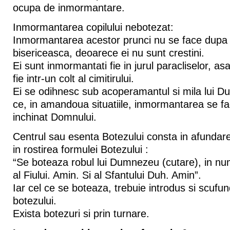
ocupa de inmormantare.
Inmormantarea copilului nebotezat:
Inmormantarea acestor prunci nu se face dupa 
bisericeasca, deoarece ei nu sunt crestini.
Ei sunt inmormantati fie in jurul paracliselor, a
fie intr-un colt al cimitirului.
Ei se odihnesc sub acoperamantul si mila lui
ce, in amandoua situatiile, inmormantarea se fa
inchinat Domnului.
Centrul sau esenta Botezului consta in afundarea
in rostirea formulei Botezului :
“Se boteaza robul lui Dumnezeu (cutare), in num
al Fiului. Amin. Si al Sfantului Duh. Amin”.
Iar cel ce se boteaza, trebuie introdus si scufun
botezului.
Exista botezuri si prin turnare.