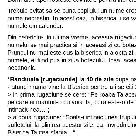
Trebuie evitat sa se puna copilului un nume cres
nume necrestin. In acest caz, in biserica, i se
numele din calendar.
Din nefericire, in ultima vreme, aceasta rugaci
numelui se mai practica si in aceeasi zi cu botez
Pruncul nu mai este dus la biserica in a opta zi
numele, el fiind pus in ziua botezului. Insa, ace
necanonic.
*
Randuiala [rugaciunile] la 40 de zile
dupa na
- atunci mama vine la Biserica pentru a i se citi 
> in prima rugaciune se cere: “Pe roaba Ta ac
pe care ai mantuit-o cu voia Ta, curateste-o de t
intinaciunea…“;
> a doua rugaciune: “Spala-i intinaciunea trupul
sufletului, la plinirea acestor zile, ca, invrednici
Biserica Ta cea sfanta…“.