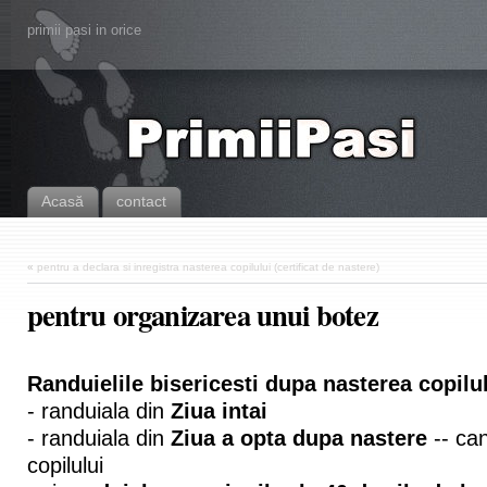
primii pasi in orice
Acasă
contact
«
pentru a declara si inregistra nasterea copilului (certificat de nastere)
pentru organizarea unui botez
Randuielile bisericesti dupa nasterea copilu
- randuiala din
Ziua intai
- randuiala din
Ziua a opta dupa nastere
-- ca
copilului