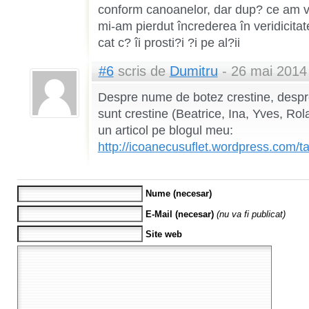
conform canoanelor, dar dup? ce am v?z
mi-am pierdut încrederea în veridicita
cat c? îi prosti?i ?i pe al?ii
#6
scris de
Dumitru
- 26 mai 2014
Despre nume de botez crestine, despre
sunt crestine (Beatrice, Ina, Yves, Ro
un articol pe blogul meu:
http://icoanecusuflet.wordpress.com/
Nume (necesar)
E-Mail (necesar)
(nu va fi publicat)
Site web