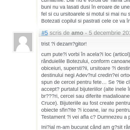
cumatriile. Dar nu e vorba de Taina S
buni nu va lasati dusi în eroare de unel
fel si cu ursitoarele si motul si mai nu
Botezati copilul si pastrati cele ce va 
#5
scris de
amo
- 5 decembrie 20
trist ?i dezam?gitor!
cum pute?i vorbi în acela?i loc (articol
rânduielile Botezului, conform canoane
obiceiuri, supersti?ii, ursitoare ?i desti
destinului negi Adev?rul credin?ei ort
spun de cercei pentru fete… Se ?tie c
accept? purtatul bijuteriilor (alte inele 
br???ri, cercei sau diferite madalioane 
Cruce). Bijuteriile au fost create pent
obiecte sfin?ite ?i icoane, iar nu pent
Testament ?i vei afla c? Dumnezeu a p
Ini?ial m-am bucurat când am g?sit rân