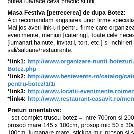
putea lua/face ceva practic si util
Masa Festiva [petrecerea] de dupa Botez:
Aici recomandam angajarea unor firme specializ
Mai jos aveti link-uri pentru firme care organi
evenimente, meniuri [catering], toate cele nece
[lumanari,hainute, invitatii, tort, etc.] si inchirieri
sali/saloane/restaurante:
*link1:
http://www.organizare-nunti-botezuri
Botez.php
*link2:
http://www.bestevents.ro/catalog/cate
pentru-botez/1/1/
*link3:
http://www.locatii-evenimente.ro/meni
*link4:
http://www.restaurant-casavit.ro/men
Preturi orientative:
- set complet trusou botez = intre 700ron si 200
prosop mare 145 x 100cm, prosop mic 50 x 30
100cm, lumanare mare, sticluta mir, prosop si 