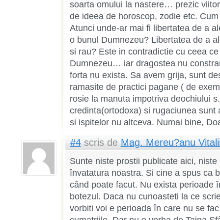
soarta omului la nastere… prezic viito
de ideea de horoscop, zodie etc. Cum 
Atunci unde-ar mai fi libertatea de a a
o bunul Dumnezeu? Libertatea de a aleg
si rau? Este in contradictie cu ceea ce
Dumnezeu… iar dragostea nu constra
forta nu exista. Sa avem grija, sunt dest
ramasite de practici pagane ( de exem
rosie la manuta impotriva deochiului s
credinta(ortodoxa) si rugaciunea sunt 
si ispitelor nu altceva. Numai bine, D
#4
scris de
Mag. Mereu?anu Vitali
Sunte niste prostii publicate aici, nist
învatatura noastra. Si cine a spus ca 
când poate facut. Nu exista perioade în
botezul. Daca nu cunoasteti la ce scri
vorbiti voi e perioada în care nu se fac n