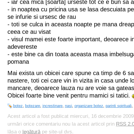
- iar cea mica [soarta] urseste tot ce e bun sa a
- in noaptea cu pricina usa se lasa descuiata pen
se infurie si ursesc de rau
- toti se culca in aceasta noapte pe mana dreapt
ceea ce au visat
- visul mamei este foarte important, deoarece 
adevereste
- este bine ca din toata aceasta masa imbelsug
pomana
Mai exista un obicei care spune ca timp de 6 
nastere, toti cei care vin in vizita in casa unde l
mancare, deoarece lauza nu are voie sa gateasc
Obicei foarte bine venit pentru mamici si tatici.
botez
,
botezare
,
increstinare
,
nasi
,
organizare botez
,
parinti spirituali
,
Acest articol a fost publicat miercuri, 16 decembrie 200
urmări orice comentariu nou la acest articol prin
RSS 2.
lăsa o
legătură
pe site-ul dvs.