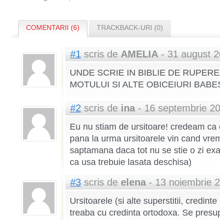
COMENTARII (6)
TRACKBACK-URI (0)
#1
scris de
AMELIA
- 31 august 
UNDE SCRIE IN BIBLIE DE RUPERE
MOTULUI SI ALTE OBICEIURI BABE
#2
scris de
ina
- 16 septembrie 2
Eu nu stiam de ursitoare! credeam ca 
pana la urma ursitoarele vin cand vrem
saptamana daca tot nu se stie o zi ex
ca usa trebuie lasata deschisa)
#3
scris de
elena
- 13 noiembrie 
Ursitoarele (si alte superstitii, credi
treaba cu credinta ortodoxa. Se presup