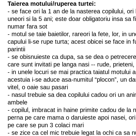
Taierea motului/ruperea turtei:
- se face ori la 1 an de la nasterea copilului, ori 
uneori si la 5 ani; este doar obligatoriu insa sa f
numar fara sot
- motul se taie baietilor, rareori la fete, lor, in 
capului li-se rupe turta; acest obicei se face in
parintii
- se obisnuieste ca dupa, sa se dea o petrecere
care sunt invitati pe langa nasi -- rude, prieteni, 
- in unele locuri se mai practica taiatul motului 
acestuia i-se aduce asa-numitul “plocon”, un da
vitel, o oaie sau pasari
- nasul trebuie sa dea copilului cadou ori un anim
ambele
- copilul, imbracat in haine primite cadou de la 
perna pe care mama o daruieste apoi nasei, ori
pe care se pun 3 colaci mari
- se zice ca cel mic trebuie legat la ochi ca sa 