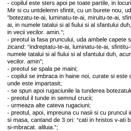
- copilul este sters apoi pe toate partile, in locu
Mir si cu untdelemn sfintit, cu un burete nou, ud
”botezatu-te-ai, luminatu-te-ai, miruitu-te-ai, sfin
ai, in numele tatalui si al fiului si al sfantului d
in vecii vecilor. amin.”;
- preotul ia fasa pruncului, uda ambele capete si
zicand: “indreptatu-te-ai, luminatu-te-ai, sfintitu-
numele tatalui si al fiului si al sfantului duh, acu
vecilor. amin”;
- preotul se spala pe maini;
- copilul se imbraca in haine noi, curate si este d
unde este impartasit;
- se spun apoi rugaciunile la tunderea botezatul
- preotul il tunde in semnul crucii;
- urmeaza alte cateva rugaciuni;
- preotul, apoi, impreuna cu nasii si cu pruncul i
si masa, cantand de 3 ori: “cati in hristos v-ati b
si-mbracat. aliluia.”;