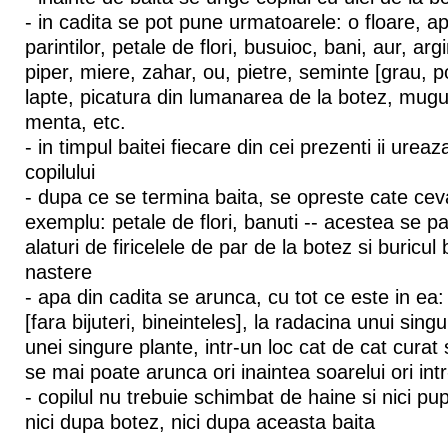
- in cadita se pot pune urmatoarele: o floare, apa
parintilor, petale de flori, busuioc, bani, aur, arg
piper, miere, zahar, ou, pietre, seminte [grau, 
lapte, picatura din lumanarea de la botez, mugu
menta, etc.
- in timpul baitei fiecare din cei prezenti ii ure
copilului
- dupa ce se termina baita, se opreste cate cev
exemplu: petale de flori, banuti -- acestea se pa
alaturi de firicelele de par de la botez si buricul
nastere
- apa din cadita se arunca, cu tot ce este in ea: 
[fara bijuteri, bineinteles], la radacina unui sin
unei singure plante, intr-un loc cat de cat curat 
se mai poate arunca ori inaintea soarelui ori in
- copilul nu trebuie schimbat de haine si nici pu
nici dupa botez, nici dupa aceasta baita