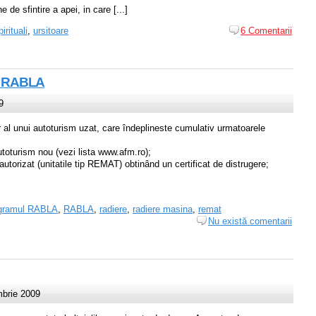
 de sfintire a apei, in care [...]
pirituali
,
ursitoare
6 Comentarii
ul RABLA
9
 al unui autoturism uzat, care îndeplineste cumulativ urmatoarele
autoturism nou (vezi lista www.afm.ro);
torizat (unitatile tip REMAT) obtinând un certificat de distrugere;
gramul RABLA
,
RABLA
,
radiere
,
radiere masina
,
remat
Nu există comentarii
mbrie 2009