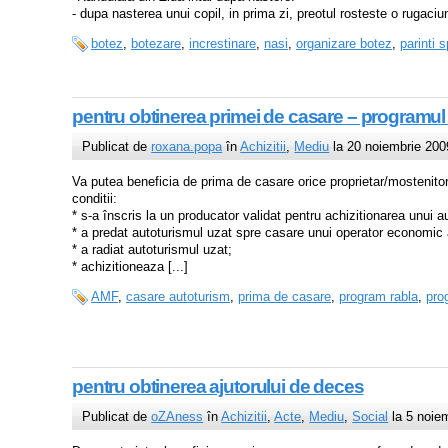
- dupa nasterea unui copil, in prima zi, preotul rosteste o rugaciune
botez
,
botezare
,
increstinare
,
nasi
,
organizare botez
,
parinti s
pentru obtinerea primei de casare – program
Publicat de
roxana.popa
în
Achizitii
,
Mediu
la 20 noiembrie 200
Va putea beneficia de prima de casare orice proprietar/mostenitor
conditii:
* s-a înscris la un producator validat pentru achizitionarea unui 
* a predat autoturismul uzat spre casare unui operator economic au
* a radiat autoturismul uzat;
* achizitioneaza [...]
AMF
,
casare autoturism
,
prima de casare
,
program rabla
,
pro
pentru obtinerea ajutorului de deces
Publicat de
oZAness
în
Achizitii
,
Acte
,
Mediu
,
Social
la 5 noie