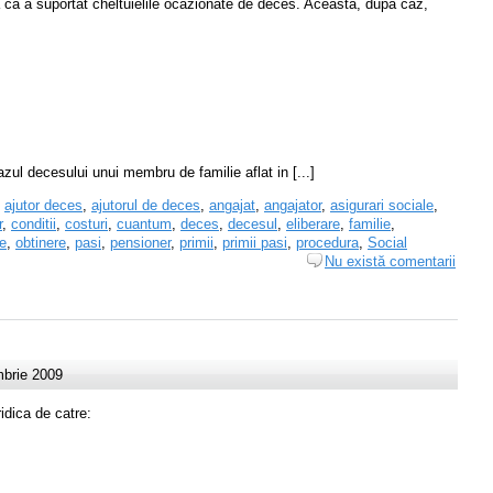
 ca a suportat cheltuielile ocazionate de deces. Aceasta, dupa caz,
zul decesului unui membru de familie aflat in [...]
,
ajutor deces
,
ajutorul de deces
,
angajat
,
angajator
,
asigurari sociale
,
r
,
conditii
,
costuri
,
cuantum
,
deces
,
decesul
,
eliberare
,
familie
,
e
,
obtinere
,
pasi
,
pensioner
,
primii
,
primii pasi
,
procedura
,
Social
Nu există comentarii
mbrie 2009
dica de catre: