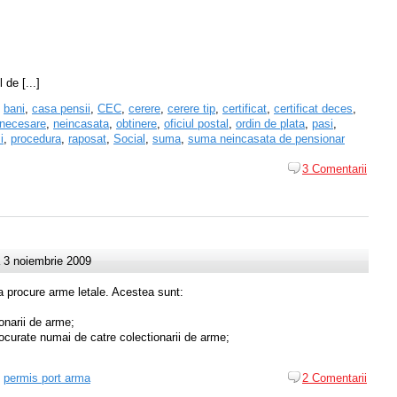
 de [...]
,
bani
,
casa pensii
,
CEC
,
cerere
,
cerere tip
,
certificat
,
certificat deces
,
necesare
,
neincasata
,
obtinere
,
oficiul postal
,
ordin de plata
,
pasi
,
i
,
procedura
,
raposat
,
Social
,
suma
,
suma neincasata de pensionar
3 Comentarii
 3 noiembrie 2009
sa procure arme letale. Acestea sunt:
onarii de arme;
procurate numai de catre colectionarii de arme;
,
permis port arma
2 Comentarii