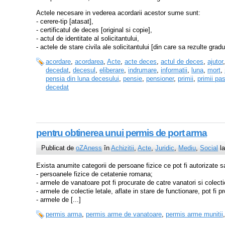
Actele necesare in vederea acordarii acestor sume sunt:
- cerere-tip [atasat],
- certificatul de deces [original si copie],
- actul de identitate al solicitantului,
- actele de stare civila ale solicitantului [din care sa rezulte gradul
acordare
,
acordarea
,
Acte
,
acte deces
,
actul de deces
,
ajutor
decedat
,
decesul
,
eliberare
,
indrumare
,
informatii
,
luna
,
mort
,
pensia din luna decesului
,
pensie
,
pensioner
,
primii
,
primii pas
decedat
pentru obtinerea unui permis de port arma
Publicat de
oZAness
în
Achizitii
,
Acte
,
Juridic
,
Mediu
,
Social
la
Exista anumite categorii de persoane fizice ce pot fi autorizate 
- persoanele fizice de cetatenie romana;
- armele de vanatoare pot fi procurate de catre vanatori si colecti
- armele de colectie letale, aflate in stare de functionare, pot fi 
- armele de [...]
permis arma
,
permis arme de vanatoare
,
permis arme munitii