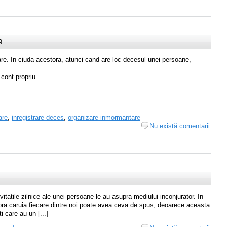
9
tare. In ciuda acestora, atunci cand are loc decesul unei persoane,
cont propriu.
are
,
inregistrare deces
,
organizare inmormantare
Nu există comentarii
atile zilnice ale unei persoane le au asupra mediului inconjurator. In
pra caruia fiecare dintre noi poate avea ceva de spus, deoarece aceasta
 care au un [...]