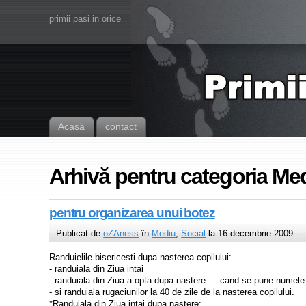
primii pasi in orice
Acasă
contact
Arhivă pentru categoria Me
pentru organizarea unui botez
Publicat de
oZAness
în
Mediu
,
Social
la 16 decembrie 2009
Randuielile bisericesti dupa nasterea copilului:
- randuiala din Ziua intai
- randuiala din Ziua a opta dupa nastere — cand se pune numele 
- si randuiala rugaciunilor la 40 de zile de la nasterea copilului.
*Randuiala din Ziua intai dupa nastere: