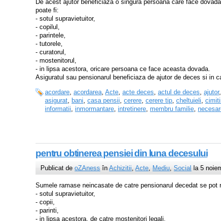
De acest ajutor beneficiaza o singura persoana care face dovada
poate fi:
- sotul supravietuitor,
- copilul,
- parintele,
- tutorele,
- curatorul,
- mostenitorul,
- in lipsa acestora, oricare persoana ce face aceasta dovada.
Asiguratul sau pensionarul beneficiaza de ajutor de deces si in ca
acordare
,
acordarea
,
Acte
,
acte deces
,
actul de deces
,
ajutor
asigurat
,
bani
,
casa pensii
,
cerere
,
cerere tip
,
cheltuieli
,
cimiti
informatii
,
inmormantare
,
intretinere
,
membru familie
,
necesar
pentru obtinerea pensiei din luna decesului
Publicat de
oZAness
în
Achizitii
,
Acte
,
Mediu
,
Social
la 5 noie
Sumele ramase neincasate de catre pensionarul decedat se pot ri
- sotul supravietuitor,
- copii,
- parinti,
- in lipsa acestora, de catre mostenitori legali.