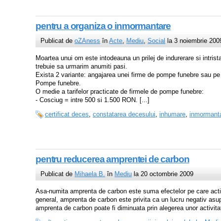
pentru a organiza o inmormantare
Publicat de
oZAness
în
Acte
,
Mediu
,
Social
la 3 noiembrie 200
Moartea unui om este intodeauna un prilej de indurerare si intris
trebuie sa urmarim anumiti pasi.
Exista 2 variante: angajarea unei firme de pompe funebre sau pe 
Pompe funebre.
O medie a tarifelor practicate de firmele de pompe funebre:
- Cosciug = intre 500 si 1.500 RON. [...]
certificat deces
,
constatarea decesului
,
inhumare
,
inmormant
pentru reducerea amprentei de carbon
Publicat de
Mihaela B.
în
Mediu
la 20 octombrie 2009
Asa-numita amprenta de carbon este suma efectelor pe care activit
general, amprenta de carbon este privita ca un lucru negativ asu
amprenta de carbon poate fi diminuata prin alegerea unor activitati