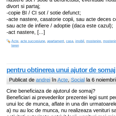
divort si partaj;
-copie BI / CI sot / sotie defunct;
-acte nastere, casatorie copii, sau acte deces c
sau acte de infiere / adoptie (daca este cazul);
-act nastere, [...]
Acte
,
acte succesiune
,
apartament
,
casa
,
imobil
,
mostenire
,
mostenir
teren
pentru obtinerea unui ajutor de somaj
Publicat de
andrei
în
Acte
,
Social
la 6 noiembr
Cine beneficiaza de ajutorul de somaj?
Beneficiari ai prevederilor prezentei legi sunt p
unui loc de munca, aflate in una din urmatoarele 
a) nu au loc de munca, nu realizeaza venituri sa