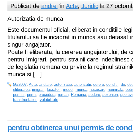
Publicat de
andrei
în
Acte
,
Juridic
la 27 octomb
Autorizatia de munca
Este documentul oficial, eliberat in conditiile leg
titularului sa fie incadrat in munca sau detasat
singur angajator.
Poate fi eliberata, la cererea angajatorului, de 
pentru Imigrari, pentru strainii care indeplinesc 
de legislatia romana cu privire la regimul strainil
munca si [...]
56/2007
,
Acte
,
anulare
,
autorizatie
,
autorizatii
,
cerere
,
conditii
,
de
,
det
eliberarea
,
imigrari
,
lucratori
,
model
,
munca
,
necesare
,
nominala
,
obti
permis
,
primii
,
procedura
,
roman
,
Romania
,
sedere
,
sezonieri
,
sportivi
transfrontalieri
,
valabilitate
pentru obtinerea unui permis de con