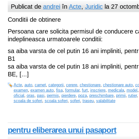
Publicat de
andrei
în
Acte
,
Juridic
la 27 octomb
Conditii de obtinere
Persoana care solicita permisul de conducere c
indeplineasca urmatoarele conditii:
sa aiba varsta de cel putin 16 ani impliniti, pent
B1
sa aiba varsta de cel putin 18 ani impliniti, pentr
BE, [...]
Acte
,
auto
,
carnet
,
categorii
,
cerere
,
chestionare
,
chestionare auto
,
c
examen
,
examen auto
,
fisa
,
formular
,
furt
,
inscriere
,
medicala
,
model
oficial
,
oras
,
pasi
,
permis
,
pierdere
,
poza
,
preschimbare
,
primii
,
rutier
scoala de soferi
,
scoala soferi
,
soferi
,
traseu
,
valabilitate
pentru eliberarea unui pasaport