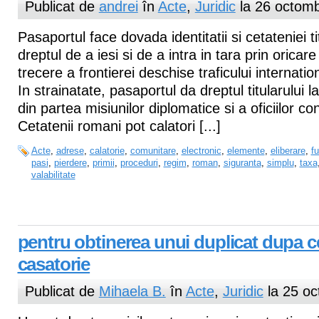
Publicat de
andrei
în
Acte
,
Juridic
la 26 octomb
Pasaportul face dovada identitatii si cetateniei tit
dreptul de a iesi si de a intra in tara prin oricar
trecere a frontierei deschise traficului internatio
In strainatate, pasaportul da dreptul titularului l
din partea misiunilor diplomatice si a oficiilor c
Cetatenii romani pot calatori [...]
Acte
,
adrese
,
calatorie
,
comunitare
,
electronic
,
elemente
,
eliberare
,
fu
pasi
,
pierdere
,
primii
,
proceduri
,
regim
,
roman
,
siguranta
,
simplu
,
taxa
valabilitate
pentru obtinerea unui duplicat dupa ce
casatorie
Publicat de
Mihaela B.
în
Acte
,
Juridic
la 25 oc