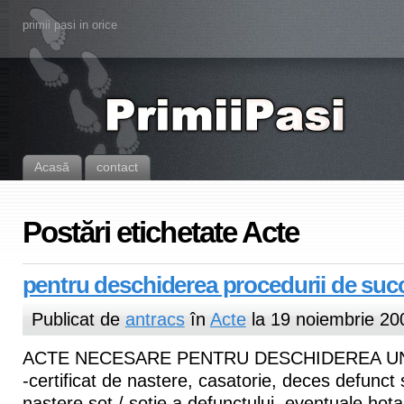
primii pasi in orice
Acasă
contact
Postări etichetate Acte
pentru deschiderea procedurii de suc
Publicat de
antracs
în
Acte
la 19 noiembrie 20
ACTE NECESARE PENTRU DESCHIDEREA UN
-certificat de nastere, casatorie, deces defunct s
nastere sot / sotie a defunctului, eventuale hota