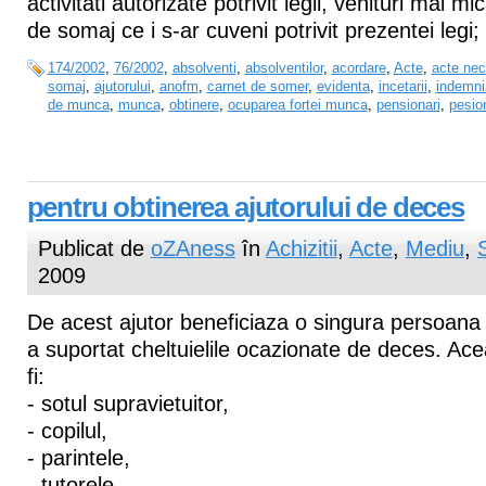
activitati autorizate potrivit legii, venituri mai m
de somaj ce i s-ar cuveni potrivit prezentei legi; 
174/2002
,
76/2002
,
absolventi
,
absolventilor
,
acordare
,
Acte
,
acte nec
somaj
,
ajutorului
,
anofm
,
carnet de somer
,
evidenta
,
incetarii
,
indemni
de munca
,
munca
,
obtinere
,
ocuparea fortei munca
,
pensionari
,
pesion
pentru obtinerea ajutorului de deces
Publicat de
oZAness
în
Achizitii
,
Acte
,
Mediu
,
2009
De acest ajutor beneficiaza o singura persoana
a suportat cheltuielile ocazionate de deces. Ac
fi:
- sotul supravietuitor,
- copilul,
- parintele,
- tutorele,