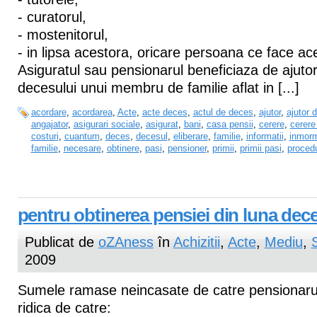
- curatorul,
- mostenitorul,
- in lipsa acestora, oricare persoana ce face a
Asiguratul sau pensionarul beneficiaza de ajutor
decesului unui membru de familie aflat in [...]
acordare
,
acordarea
,
Acte
,
acte deces
,
actul de deces
,
ajutor
,
ajutor 
angajator
,
asigurari sociale
,
asigurat
,
bani
,
casa pensii
,
cerere
,
cerere 
costuri
,
cuantum
,
deces
,
decesul
,
eliberare
,
familie
,
informatii
,
inmorm
familie
,
necesare
,
obtinere
,
pasi
,
pensioner
,
primii
,
primii pasi
,
proced
pentru obtinerea pensiei din luna dec
Publicat de
oZAness
în
Achizitii
,
Acte
,
Mediu
,
2009
Sumele ramase neincasate de catre pensionaru
ridica de catre: