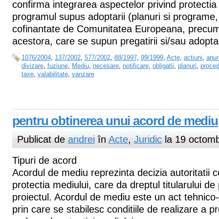
confirma integrarea aspectelor privind protectia
programul supus adoptarii (planuri si programe, 
cofinantate de Comunitatea Europeana, precum 
acestora, care se supun pregatirii si/sau adoptari
1076/2004
,
137/2002
,
577/2002
,
88/1997
,
99/1999
,
Acte
,
actiuni
,
anun
divizare
,
fuziune
,
Mediu
,
necesare
,
notificare
,
obligatii
,
planuri
,
proced
taxe
,
valabilitate
,
vanzare
pentru obtinerea unui acord de mediu
Publicat de
andrei
în
Acte
,
Juridic
la 19 octomb
Tipuri de acord
Acordul de mediu reprezinta decizia autoritatii
protectia mediului, care da dreptul titularului de
proiectul. Acordul de mediu este un act tehnico-ju
prin care se stabilesc conditiile de realizare a pr