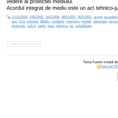
vedere al protectiei mediului.
Acordul integrat de mediu este un act tehnico-jur
1213/2006
,
195/2005
,
265/2006
,
860/2002
,
863/2002
,
acord
,
acordare
eim
,
fisa
,
integrat
,
Mediu
,
mediului
,
memoriu
,
model
,
nationala
,
neces
protectia
,
solicit
,
tarife
,
taxe
,
tehnica
,
tip
,
valabilitate
« Articole mai vechi
Tema Fusion creată d
Articole (