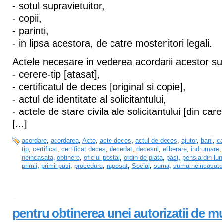
- sotul supravietuitor,
- copii,
- parinti,
- in lipsa acestora, de catre mostenitori legali.
Actele necesare in vederea acordarii acestor s
- cerere-tip [atasat],
- certificatul de deces [original si copie],
- actul de identitate al solicitantului,
- actele de stare civila ale solicitantului [din ca
[...]
acordare
,
acordarea
,
Acte
,
acte deces
,
actul de deces
,
ajutor
,
bani
,
c
tip
,
certificat
,
certificat deces
,
decedat
,
decesul
,
eliberare
,
indrumare
neincasata
,
obtinere
,
oficiul postal
,
ordin de plata
,
pasi
,
pensia din lu
primii
,
primii pasi
,
procedura
,
raposat
,
Social
,
suma
,
suma neincasata
pentru obtinerea unei autorizatii de 