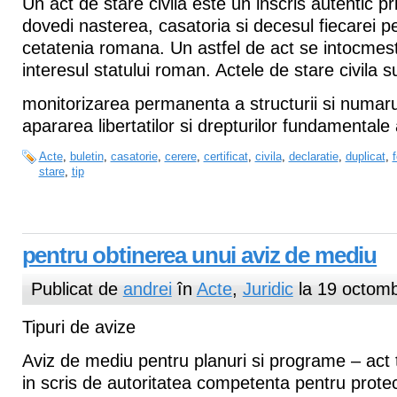
Un act de stare civila este un inscris autentic p
dovedi nasterea, casatoria si decesul fiecarei 
cetatenia romana. Un astfel de act se intocmeste 
interesul statului roman. Actele de stare civila s
monitorizarea permanenta a structurii si numarul
apararea libertatilor si drepturilor fundamentale a
Acte
,
buletin
,
casatorie
,
cerere
,
certificat
,
civila
,
declaratie
,
duplicat
,
stare
,
tip
pentru obtinerea unui aviz de mediu
Publicat de
andrei
în
Acte
,
Juridic
la 19 octomb
Tipuri de avize
Aviz de mediu pentru planuri si programe – act t
in scris de autoritatea competenta pentru protec