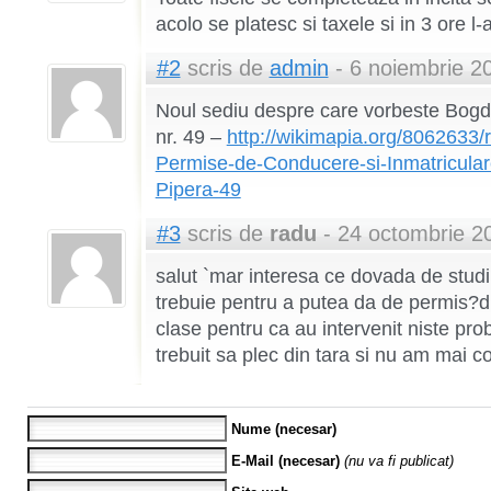
acolo se platesc si taxele si in 3 ore l-
#2
scris de
admin
- 6 noiembrie 2
Noul sediu despre care vorbeste Bogd
nr. 49 –
http://wikimapia.org/8062633/
Permise-de-Conducere-si-Inmatricular
Pipera-49
#3
scris de
radu
- 24 octombrie 2
salut `mar interesa ce dovada de studii
trebuie pentru a putea da de permis?
clase pentru ca au intervenit niste prob
trebuit sa plec din tara si nu am mai co
Nume (necesar)
E-Mail (necesar)
(nu va fi publicat)