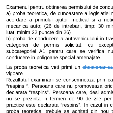
Examenul pentru obtinerea permisului de condu
a) proba teoretica, de cunoastere a legislatiei r
acordare a primului ajutor medical si a noti
mecanica auto; (26 de intrebari, timp: 30 mi
luati minim 22 puncte din 26)
b) proba de conducere a autovehiculului in tr
categoriei de permis solicitat, cu excep
subcategoriei A1 pentru care se verifica n
conducere in poligoane special amenajate.
La proba teoretica veti primi un
chestionar a
vigoare.
Rezultatul examinarii se consemneaza prin cali
“respins ‘’. Persoana care nu promoveaza oric
declarata “respins”. Persoana care, desi admis
nu se prezinta in termen de 90 de zile pent
practice este declarata “respins”. In cazul in c
proba teoretica, trebuie sa achitati din nou