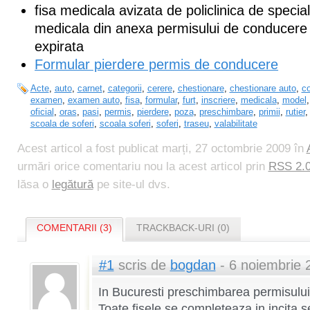
fisa medicala avizata de policlinica de specia
medicala din anexa permisului de conducere 
expirata
Formular pierdere permis de conducere
Acte
,
auto
,
carnet
,
categorii
,
cerere
,
chestionare
,
chestionare auto
,
c
examen
,
examen auto
,
fisa
,
formular
,
furt
,
inscriere
,
medicala
,
model
oficial
,
oras
,
pasi
,
permis
,
pierdere
,
poza
,
preschimbare
,
primii
,
rutier
scoala de soferi
,
scoala soferi
,
soferi
,
traseu
,
valabilitate
Acest articol a fost publicat marți, 27 octombrie 2009 în
urmări orice comentariu nou la acest articol prin
RSS 2.
lăsa o
legătură
pe site-ul dvs.
COMENTARII (3)
TRACKBACK-URI (0)
#1
scris de
bogdan
- 6 noiembrie 
In Bucuresti preschimbarea permisului
Toate fisele se completeaza in incita se