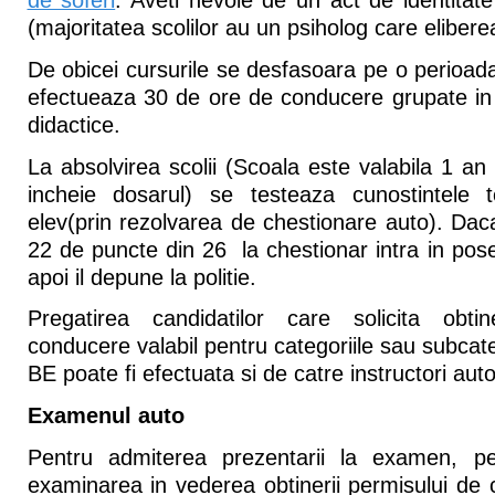
de soferi
. Aveti nevoie de un act de identitate
(majoritatea scolilor au un psiholog care elibere
De obicei cursurile se desfasoara pe o perioad
efectueaza 30 de ore de conducere grupate in 1
didactice.
La absolvirea scolii (Scoala este valabila 1 an
incheie dosarul) se testeaza cunostintele te
elev(prin rezolvarea de chestionare auto). Dac
22 de puncte din 26 la chestionar intra in pos
apoi il depune la politie.
Pregatirea candidatilor care solicita obti
conducere valabil pentru categoriile sau subcate
BE poate fi efectuata si de catre instructori aut
Examenul auto
Pentru admiterea prezentarii la examen, pe
examinarea in vederea obtinerii permisului de 