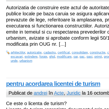
Autorizatia de construire este actul de autoritate
publice locale pe baza caruia se asigura aplicar
prevazute de lege, referitoare la amplasarea, p
executarea si functionarea constructiilor. Autori
emite in temeiul si cu respectarea prevederilor 
urbanism, avizate si aprobate conform legii 50/
modificata prin OUG nr. [...]
arhitectilor
,
autorizatie
,
cadastru
,
certificat
,
consolidare
,
constructie
,
c
excavari
,
extindere
,
foraje
,
ghid
,
modificare
,
oar
,
pac
,
pasi
,
primii
,
pro
unde
,
urbanism
pentru acordarea licentei de turism
Publicat de
andrei
în
Acte
,
Juridic
la 16 octomb
Ce este o licenta de turism?