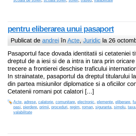
scoala de soferi
,
scoala soferi
,
soferi
,
traseu
,
valabilitate
pentru eliberarea unui pasaport
Publicat de
andrei
în
Acte
,
Juridic
la 26 octomb
Pasaportul face dovada identitatii si cetateniei tit
dreptul de a iesi si de a intra in tara prin oricar
trecere a frontierei deschise traficului internatio
In strainatate, pasaportul da dreptul titularului l
din partea misiunilor diplomatice si a oficiilor c
Cetatenii romani pot calatori [...]
Acte
,
adrese
,
calatorie
,
comunitare
,
electronic
,
elemente
,
eliberare
,
fu
pasi
,
pierdere
,
primii
,
proceduri
,
regim
,
roman
,
siguranta
,
simplu
,
taxa
valabilitate