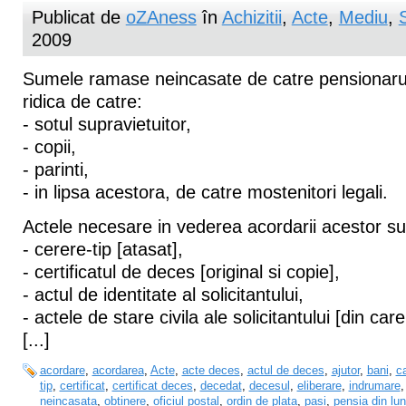
Publicat de
oZAness
în
Achizitii
,
Acte
,
Mediu
,
2009
Sumele ramase neincasate de catre pensionaru
ridica de catre:
- sotul supravietuitor,
- copii,
- parinti,
- in lipsa acestora, de catre mostenitori legali.
Actele necesare in vederea acordarii acestor s
- cerere-tip [atasat],
- certificatul de deces [original si copie],
- actul de identitate al solicitantului,
- actele de stare civila ale solicitantului [din ca
[...]
acordare
,
acordarea
,
Acte
,
acte deces
,
actul de deces
,
ajutor
,
bani
,
c
tip
,
certificat
,
certificat deces
,
decedat
,
decesul
,
eliberare
,
indrumare
neincasata
,
obtinere
,
oficiul postal
,
ordin de plata
,
pasi
,
pensia din lu