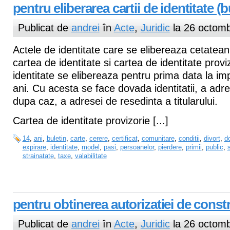
pentru eliberarea cartii de identitate (b
Publicat de
andrei
în
Acte
,
Juridic
la 26 octomb
Actele de identitate care se elibereaza cetatea
cartea de identitate si cartea de identitate provi
identitate se elibereaza pentru prima data la imp
ani. Cu acesta se face dovada identitatii, a adres
dupa caz, a adresei de resedinta a titularului.
Cartea de identitate provizorie [...]
14
,
ani
,
buletin
,
carte
,
cerere
,
certificat
,
comunitare
,
conditii
,
divort
,
do
expirare
,
identitate
,
model
,
pasi
,
persoanelor
,
pierdere
,
primii
,
public
,
strainatate
,
taxe
,
valabilitate
pentru obtinerea autorizatiei de const
Publicat de
andrei
în
Acte
,
Juridic
la 26 octomb