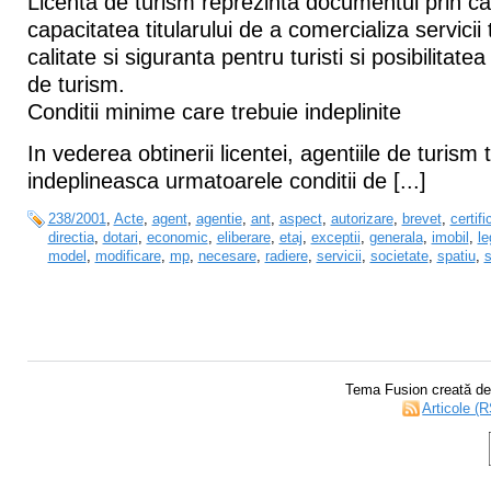
Licenta de turism reprezinta documentul prin ca
capacitatea titularului de a comercializa servicii t
calitate si siguranta pentru turisti si posibilitatea
de turism.
Conditii minime care trebuie indeplinite
In vederea obtinerii licentei, agentiile de turism 
indeplineasca urmatoarele conditii de [...]
238/2001
,
Acte
,
agent
,
agentie
,
ant
,
aspect
,
autorizare
,
brevet
,
certifi
directia
,
dotari
,
economic
,
eliberare
,
etaj
,
exceptii
,
generala
,
imobil
,
le
model
,
modificare
,
mp
,
necesare
,
radiere
,
servicii
,
societate
,
spatiu
,
Tema Fusion creată d
Articole (