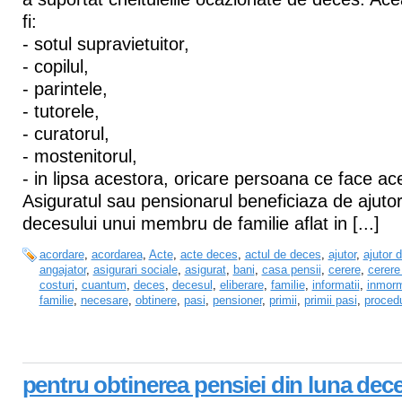
fi:
- sotul supravietuitor,
- copilul,
- parintele,
- tutorele,
- curatorul,
- mostenitorul,
- in lipsa acestora, oricare persoana ce face a
Asiguratul sau pensionarul beneficiaza de ajutor
decesului unui membru de familie aflat in [...]
acordare
,
acordarea
,
Acte
,
acte deces
,
actul de deces
,
ajutor
,
ajutor 
angajator
,
asigurari sociale
,
asigurat
,
bani
,
casa pensii
,
cerere
,
cerere 
costuri
,
cuantum
,
deces
,
decesul
,
eliberare
,
familie
,
informatii
,
inmorm
familie
,
necesare
,
obtinere
,
pasi
,
pensioner
,
primii
,
primii pasi
,
proced
pentru obtinerea pensiei din luna dec