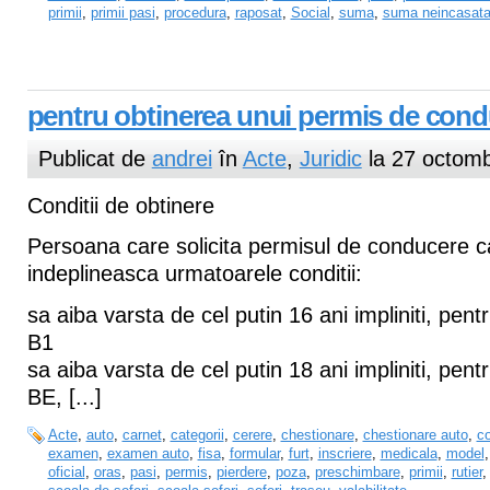
primii
,
primii pasi
,
procedura
,
raposat
,
Social
,
suma
,
suma neincasata
pentru obtinerea unui permis de con
Publicat de
andrei
în
Acte
,
Juridic
la 27 octomb
Conditii de obtinere
Persoana care solicita permisul de conducere c
indeplineasca urmatoarele conditii:
sa aiba varsta de cel putin 16 ani impliniti, pent
B1
sa aiba varsta de cel putin 18 ani impliniti, pentr
BE, [...]
Acte
,
auto
,
carnet
,
categorii
,
cerere
,
chestionare
,
chestionare auto
,
c
examen
,
examen auto
,
fisa
,
formular
,
furt
,
inscriere
,
medicala
,
model
oficial
,
oras
,
pasi
,
permis
,
pierdere
,
poza
,
preschimbare
,
primii
,
rutier