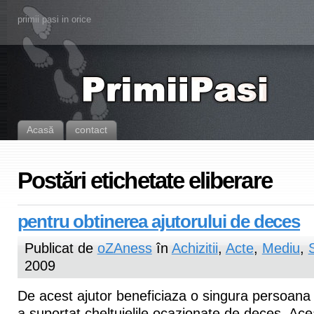
primii pasi in orice
Acasă
contact
Postări etichetate eliberare
pentru obtinerea ajutorului de deces
Publicat de
oZAness
în
Achizitii
,
Acte
,
Mediu
,
2009
De acest ajutor beneficiaza o singura persoana
a suportat cheltuielile ocazionate de deces. Ac