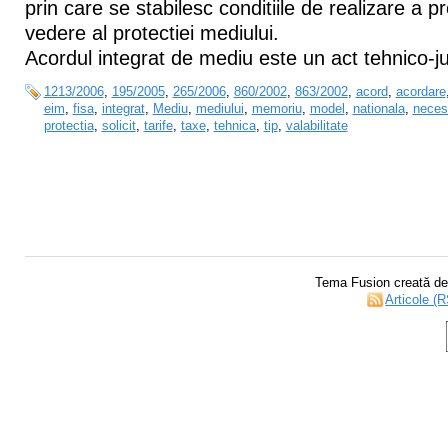
prin care se stabilesc conditiile de realizare a pr
vedere al protectiei mediului.
Acordul integrat de mediu este un act tehnico-jur
1213/2006
,
195/2005
,
265/2006
,
860/2002
,
863/2002
,
acord
,
acordare
eim
,
fisa
,
integrat
,
Mediu
,
mediului
,
memoriu
,
model
,
nationala
,
neces
protectia
,
solicit
,
tarife
,
taxe
,
tehnica
,
tip
,
valabilitate
Tema Fusion creată d
Articole (