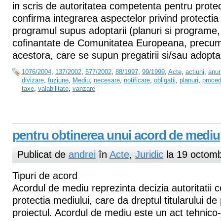
in scris de autoritatea competenta pentru protec
confirma integrarea aspectelor privind protectia
programul supus adoptarii (planuri si programe, 
cofinantate de Comunitatea Europeana, precum 
acestora, care se supun pregatirii si/sau adoptari
1076/2004
,
137/2002
,
577/2002
,
88/1997
,
99/1999
,
Acte
,
actiuni
,
anun
divizare
,
fuziune
,
Mediu
,
necesare
,
notificare
,
obligatii
,
planuri
,
proced
taxe
,
valabilitate
,
vanzare
pentru obtinerea unui acord de mediu
Publicat de
andrei
în
Acte
,
Juridic
la 19 octomb
Tipuri de acord
Acordul de mediu reprezinta decizia autoritatii
protectia mediului, care da dreptul titularului de
proiectul. Acordul de mediu este un act tehnico-ju