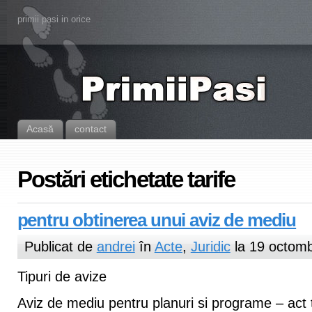
primii pasi in orice
Acasă
contact
Postări etichetate tarife
pentru obtinerea unui aviz de mediu
Publicat de
andrei
în
Acte
,
Juridic
la 19 octomb
Tipuri de avize
Aviz de mediu pentru planuri si programe – act t