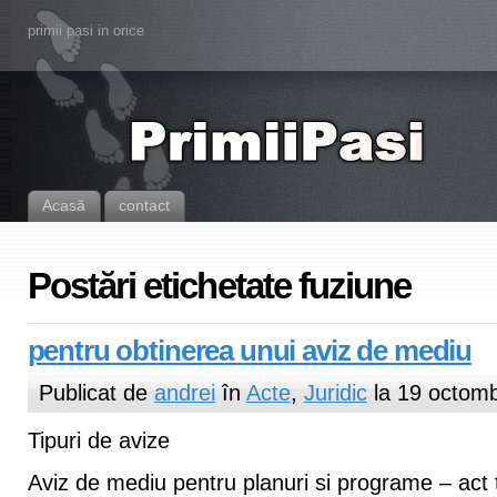
primii pasi in orice
Acasă
contact
Postări etichetate fuziune
pentru obtinerea unui aviz de mediu
Publicat de
andrei
în
Acte
,
Juridic
la 19 octomb
Tipuri de avize
Aviz de mediu pentru planuri si programe – act t