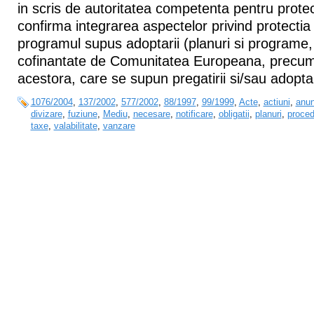
in scris de autoritatea competenta pentru protec
confirma integrarea aspectelor privind protectia
programul supus adoptarii (planuri si programe, 
cofinantate de Comunitatea Europeana, precum 
acestora, care se supun pregatirii si/sau adoptari
1076/2004
,
137/2002
,
577/2002
,
88/1997
,
99/1999
,
Acte
,
actiuni
,
anun
divizare
,
fuziune
,
Mediu
,
necesare
,
notificare
,
obligatii
,
planuri
,
proced
taxe
,
valabilitate
,
vanzare