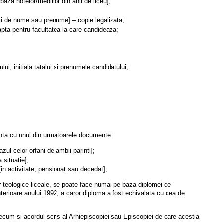
baza notelor/mediilor din anii de liceu];
ari de nume sau prenume] – copie legalizata;
pta pentru facultatea la care candideaza;
i, initiala tatalui si prenumele candidatului;
enta cu unul din urmatoarele documente:
azul celor orfani de ambii parinti];
 situatie];
[in activitate, pensionat sau decedat];
 teologice liceale, se poate face numai pe baza diplomei de
nterioare anului 1992, a caror diploma a fost echivalata cu cea de
 precum si acordul scris al Arhiepiscopiei sau Episcopiei de care acestia