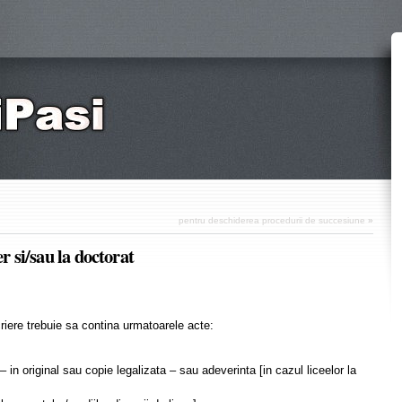
pentru deschiderea procedurii de succesiune
»
er si/sau la doctorat
riere trebuie sa contina urmatoarele acte:
n original sau copie legalizata – sau adeverinta [in cazul liceelor la