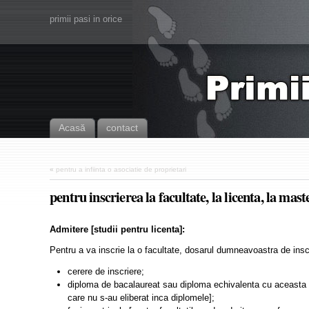
primii pasi in orice
Acasă
contact
«
pentru a infiinta o asociatie de proprietari
pentru inscrierea la facultate, la licenta, la mast
Admitere [studii
pentru licen
ta]
:
Pentru a va inscrie la o facultate, dosarul dumneavoastra de insc
cerere de inscriere;
diploma de bacalaureat sau diploma echivalenta cu aceasta – i
care nu s-au eliberat inca diplomele];