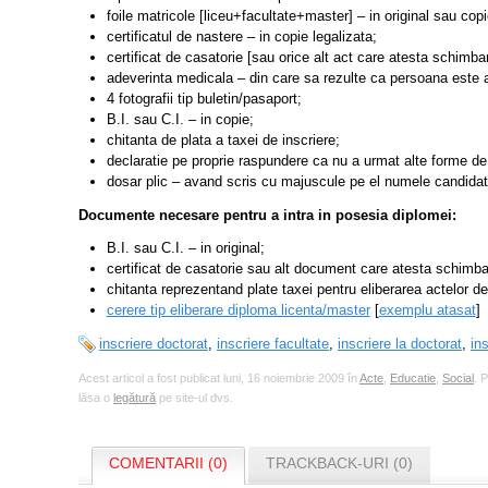
foile matricole [liceu+facultate+master] – in original sau copi
certificatul de nastere – in copie legalizata;
certificat de casatorie [sau orice alt act care atesta schimb
adeverinta medicala – din care sa rezulte ca persoana este a
4 fotografii tip buletin/pasaport;
B.I. sau C.I. – in copie;
chitanta de plata a taxei de inscriere;
declaratie pe proprie raspundere ca nu a urmat alte forme de 
dosar plic – avand scris cu majuscule pe el numele candidatulu
Documente necesare pentru a intra in posesia diplomei:
B.I. sau C.I. – in original;
certificat de casatorie sau alt document care atesta schimbar
chitanta reprezentand plate taxei pentru eliberarea actelor de 
cerere tip eliberare diploma licenta/master
[
exemplu atasat
]
inscriere doctorat
,
inscriere facultate
,
inscriere la doctorat
,
ins
Acest articol a fost publicat luni, 16 noiembrie 2009 în
Acte
,
Educatie
,
Social
. 
lăsa o
legătură
pe site-ul dvs.
COMENTARII (0)
TRACKBACK-URI (0)