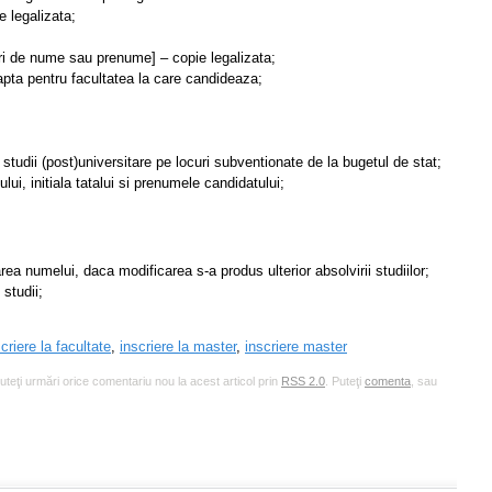
e legalizata;
ari de nume sau prenume] – copie legalizata;
pta pentru facultatea la care candideaza;
studii (post)universitare pe locuri subventionate de la bugetul de stat;
i, initiala tatalui si prenumele candidatului;
ea numelui, daca modificarea s-a produs ulterior absolvirii studiilor;
studii;
criere la facultate
,
inscriere la master
,
inscriere master
Puteţi urmări orice comentariu nou la acest articol prin
RSS 2.0
. Puteţi
comenta
, sau