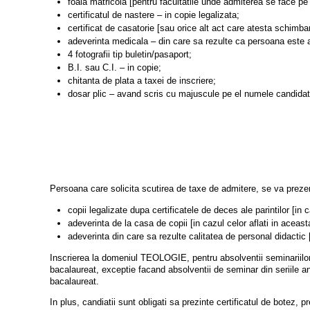
foaia matricola [pentru facultatile unde admiterea se face pe 
certificatul de nastere – in copie legalizata;
certificat de casatorie [sau orice alt act care atesta schimb
adeverinta medicala – din care sa rezulte ca persoana este a
4 fotografii tip buletin/pasaport;
B.I. sau C.I. – in copie;
chitanta de plata a taxei de inscriere;
dosar plic – avand scris cu majuscule pe el numele candidatulu
Persoana care solicita scutirea de taxe de admitere, se va prez
copii legalizate dupa certificatele de deces ale parintilor [in c
adeverinta de la casa de copii [in cazul celor aflati in aceasta
adeverinta din care sa rezulte calitatea de personal didactic 
Inscrierea la domeniul TEOLOGIE, pentru absolventii seminariilor
bacalaureat, exceptie facand absolventii de seminar din seriile a
bacalaureat.
In plus, candiatii sunt obligati sa prezinte certificatul de botez,