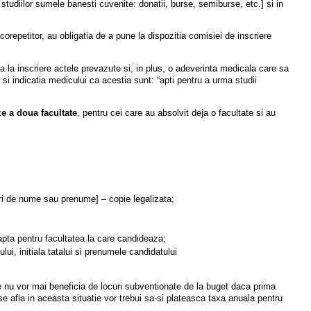
 studiilor sumele banesti cuvenite: donatii, burse, semiburse, etc.] si in
orepetitor, au obligatia de a pune la dispozitia comisiei de inscriere
 inscriere actele prevazute si, in plus, o adeverinta medicala care sa
 indicatia medicului ca acestia sunt: “apti pentru a urma studii
e a doua facultate
, pentru cei care au absolvit deja o facultate si au
ari de nume sau prenume] – copie legalizata;
pta pentru facultatea la care candideaza;
ui, initiala tatalui si prenumele candidatului
te nu vor mai beneficia de locuri subventionate de la buget daca prima
e afla in aceasta situatie vor trebui sa-si plateasca taxa anuala pentru