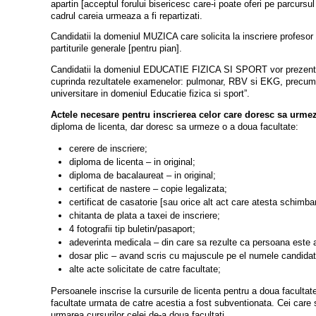
apartin [acceptul forului bisericesc care-i poate oferi pe parcursul
cadrul careia urmeaza a fi repartizati.
Candidatii la domeniul MUZICA care solicita la inscriere profesor c
partiturile generale [pentru pian].
Candidatii la domeniul EDUCATIE FIZICA SI SPORT vor prezenta la
cuprinda rezultatele examenelor: pulmonar, RBV si EKG, precum si
universitare in domeniul Educatie fizica si sport”.
Actele necesare pentru inscrierea celor care doresc sa urmez
diploma de licenta, dar doresc sa urmeze o a doua facultate:
cerere de inscriere;
diploma de licenta – in original;
diploma de bacalaureat – in original;
certificat de nastere – copie legalizata;
certificat de casatorie [sau orice alt act care atesta schimb
chitanta de plata a taxei de inscriere;
4 fotografii tip buletin/pasaport;
adeverinta medicala – din care sa rezulte ca persoana este a
dosar plic – avand scris cu majuscule pe el numele candidatul
alte acte solicitate de catre facultate;
Persoanele inscrise la cursurile de licenta pentru a doua faculta
facultate urmata de catre acestia a fost subventionata. Cei care s
urmarea cursurilor celei de-a doua facultati.