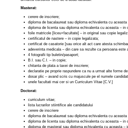
Masterat:
cerere de inscriere;
diploma de bacalaureat sau diploma echivalenta cu aceasta – 
diploma de licenta sau diploma echivalenta cu aceasta – in o
foile matricole [liceu+facultate] – in original sau copie legaliz
certificatul de nastere – in copie legalizata;
certificat de casatorie [sau orice alt act care atesta schimb
adeverinta medicala – din care sa rezulte ca persoana este a
4 fotografii tip buletin/pasaport;
B.I. sau C.I. – in copie;
chitanta de plata a taxei de inscriere;
declaratie pe proprie raspundere ca nu a urmat alte forme de 
dosar plic – avand scris cu majuscule pe el numele candidatulu
unele facultati mai cer si un Curriculum Vitae [C.V.]
Doctorat:
curriculum vitae;
lista lucrarilor stiintifice ale candidatului
cerere de inscriere
diploma de bacalaureat sau diploma echivalenta cu aceasta – 
diploma de licenta sau diploma echivalenta cu aceasta – in o
diploma de masterat sau diploma echivalenta cu aceasta – in 