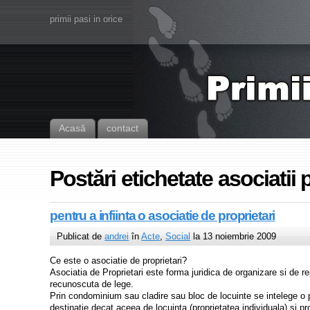
primii pasi in orice
Acasă
contact
Postări etichetate asociatii 
pentru a infiinta o asociatie de proprietari
Publicat de
andrei
în
Acte
,
Social
la 13 noiembrie 2009
Ce este o asociatie de proprietari?
Asociatia de Proprietari este forma juridica de organizare si de 
recunoscuta de lege.
Prin condominium sau cladire sau bloc de locuinte se intelege o p
destinatie decat aceea de locuinta (proprietatea individuala) si pr