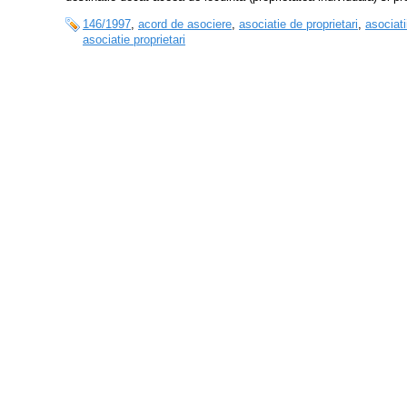
146/1997
,
acord de asociere
,
asociatie de proprietari
,
asociati
asociatie proprietari