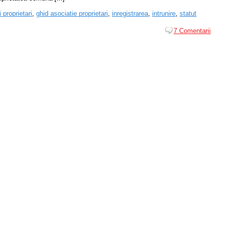
i proprietari
,
ghid asociatie proprietari
,
inregistrarea
,
intrunire
,
statut
7 Comentarii