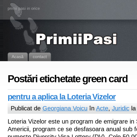
primii pasi in orice
Acasă
contact
Postări etichetate green card
pentru a aplica la Loteria Vizelor
Publicat de
Georgiana Voicu
în
Acte
,
Juridic
la
Loteria Vizelor este un program de emigrare in 
Americii, program ce se desfasoara anual sub fo
numeste Diversity Visa Lottery (DV). Cele 50.00