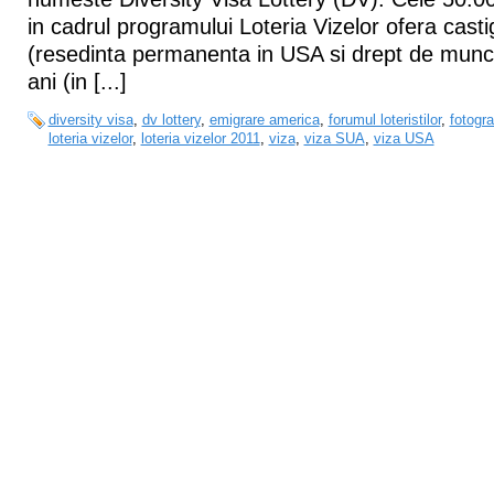
in cadrul programului Loteria Vizelor ofera casti
(resedinta permanenta in USA si drept de munca
ani (in [...]
diversity visa
,
dv lottery
,
emigrare america
,
forumul loteristilor
,
fotogra
loteria vizelor
,
loteria vizelor 2011
,
viza
,
viza SUA
,
viza USA