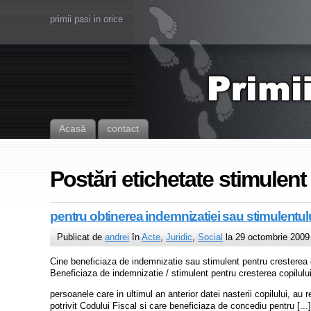
primii pasi in orice
Acasă
contact
Postări etichetate stimulent
pentru obtinerea indemnizatiei sau stimulentulu
Publicat de
andrei
în
Acte
,
Juridic
,
Social
la 29 octombrie 2009
Cine beneficiaza de indemnizatie sau stimulent pentru cresterea c
Beneficiaza de indemnizatie / stimulent pentru cresterea copilului
persoanele care in ultimul an anterior datei nasterii copilului, au 
potrivit Codului Fiscal si care beneficiaza de concediu pentru [...]