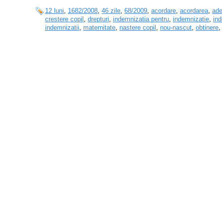
12 luni
,
1682/2008
,
46 zile
,
68/2009
,
acordare
,
acordarea
,
ade
crestere copil
,
drepturi
,
indemnizatia pentru
,
indemnizatie
,
ind
indemnizatii
,
maternitate
,
nastere copil
,
nou-nascut
,
obtinere