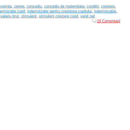
verinta
,
cerere
,
concediu
,
concediu de maternitate
,
conditii
,
crestere
,
emnizatie copil
,
indemnizatie pentru cresterea copilului
,
indemnizatiei
,
,
salariu brut
,
stimulent
,
stimulent crestere copil
,
venit net
10 Comentarii